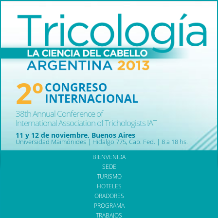
2º
CONGRESO
INTERNACIONAL
38th Annual Conference of
International Association of Trichologists IAT
11 y 12 de noviembre, Buenos Aires
Universidad Maimónides | Hidalgo 775, Cap. Fed. | 8 a 18 hs.
BIENVENIDA
SEDE
TURISMO
HOTELES
ORADORES
PROGRAMA
TRABAJOS